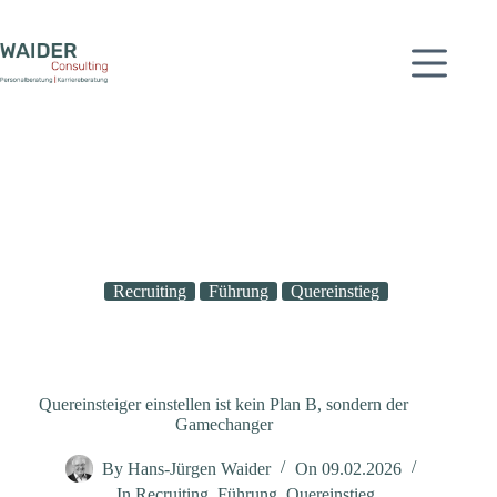
Zum
Inhalt
springen
Recruiting
Führung
Quereinstieg
Quereinsteiger einstellen ist kein Plan B, sondern der
Gamechanger
By
Hans-Jürgen Waider
On
09.02.2026
In
Recruiting
,
Führung
,
Quereinstieg