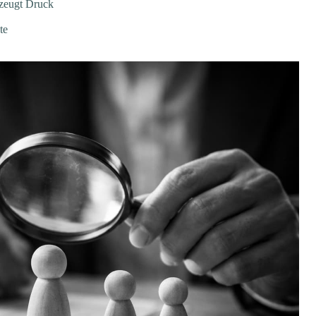
rzeugt Druck
te