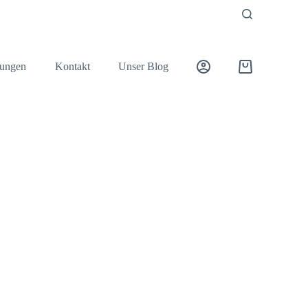
+49 (2533) 9356400
info@waiderconsulting.de
ungen
Kontakt
Unser Blog