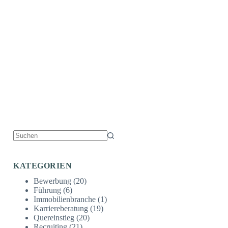
Keine
Ergebnisse
KATEGORIEN
Bewerbung
(20)
Führung
(6)
Immobilienbranche
(1)
Karriereberatung
(19)
Quereinstieg
(20)
Recruiting
(21)